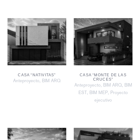
CASA “NATIVITAS”
CASA “MONTE DE LAS
CRUCES”
,
Anteproyecto
BIM ARQ
,
,
Anteproyecto
BIM ARQ
BIM
,
,
EST
BIM MEP
Proyecto
ejecutivo