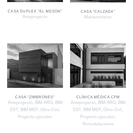
CASA DUPLEX “EL MESON”
CASA “CALZADA”
Anteproyecto
Mantenimiento
CASA “ZIMBRONES”
CLÍNICA MÉDICA CFM
,
,
,
,
Anteproyecto
BIM ARQ
BIM
Anteproyecto
BIM ARQ
BIM
,
,
,
,
,
,
EST
BIM MEP
Obra Civil
EST
BIM MEP
Obra Civil
,
Proyecto ejecutivo
Proyecto ejecutivo
Remodelaciones