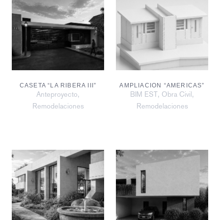
CASETA “LA RIBERA III”
AMPLIACION “AMERICAS”
,
,
,
Anteproyecto
BIM EST
Obra Civil
Remodelaciones
Remodelaciones