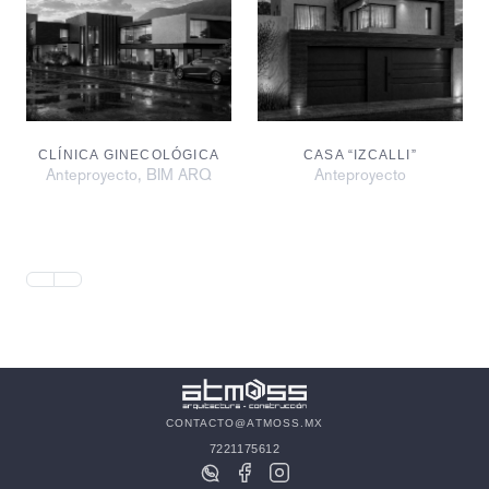
CLÍNICA GINECOLÓGICA
CASA “IZCALLI”
,
Anteproyecto
BIM ARQ
Anteproyecto
CONTACTO@ATMOSS.MX
7221175612