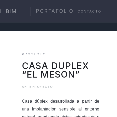
N
BIM
PORTAFOLIO
CONTACTO
PROYECTO
CASA DUPLEX
“EL MESON”
ANTEPROYECTO
Casa dúplex desarrollada a partir de
una implantación sensible al entorno
natural, priorizando vistas, orientación y