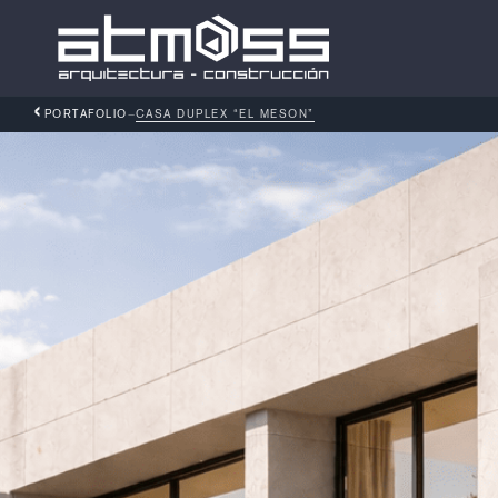
‹
PORTAFOLIO
—
CASA DUPLEX “EL MESON”