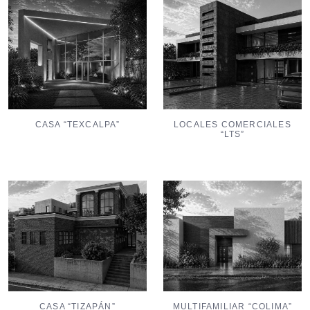
CASA “TEXCALPA”
LOCALES COMERCIALES
“LTS”
MULTIFAMILIAR “COLIMA”
CASA “TIZAPÁN”