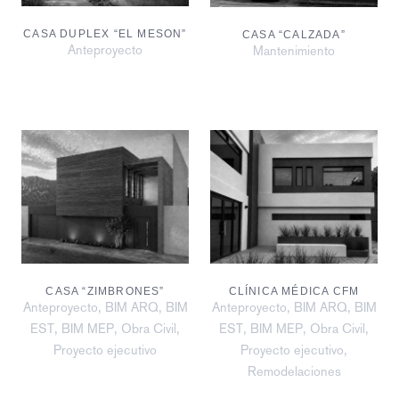
CASA DUPLEX “EL MESON”
CASA “CALZADA”
Anteproyecto
Mantenimiento
CASA “ZIMBRONES”
CLÍNICA MÉDICA CFM
,
,
,
,
Anteproyecto
BIM ARQ
BIM
Anteproyecto
BIM ARQ
BIM
,
,
,
,
,
,
EST
BIM MEP
Obra Civil
EST
BIM MEP
Obra Civil
,
Proyecto ejecutivo
Proyecto ejecutivo
Remodelaciones