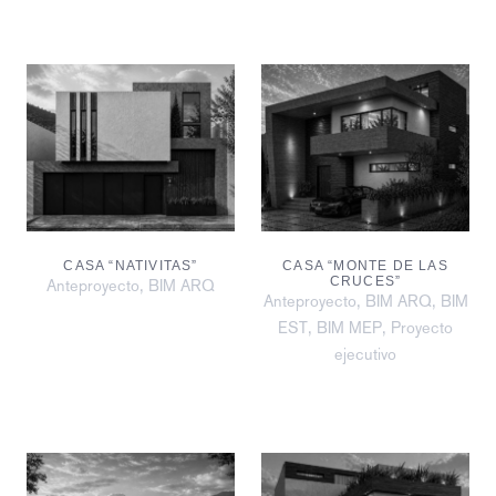
CASA “NATIVITAS”
CASA “MONTE DE LAS
CRUCES”
,
Anteproyecto
BIM ARQ
,
,
Anteproyecto
BIM ARQ
BIM
,
,
EST
BIM MEP
Proyecto
ejecutivo