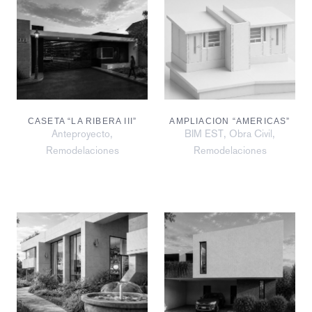
CASETA “LA RIBERA III”
AMPLIACION “AMERICAS”
,
,
,
Anteproyecto
BIM EST
Obra Civil
Remodelaciones
Remodelaciones