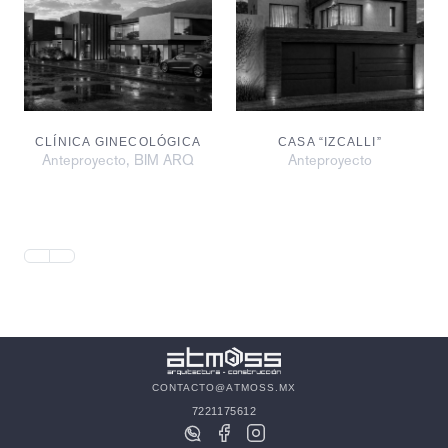
CLÍNICA GINECOLÓGICA
CASA “IZCALLI”
,
Anteproyecto
BIM ARQ
Anteproyecto
CONTACTO@ATMOSS.MX
7221175612