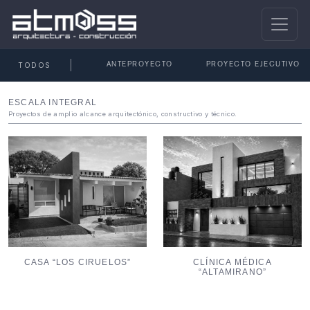
TODOS
ANTEPROYECTO
PROYECTO EJECUTIVO
ESCALA INTEGRAL
Proyectos de amplio alcance arquitectónico, constructivo y técnico.
CASA “LOS CIRUELOS”
CLÍNICA MÉDICA
“ALTAMIRANO”